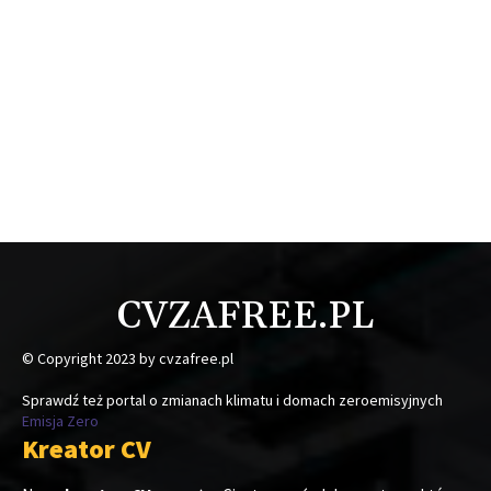
CVZAFREE.PL
© Copyright 2023 by cvzafree.pl
Sprawdź też portal o zmianach klimatu i domach zeroemisyjnych
Emisja Zero
Kreator CV